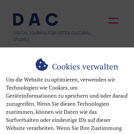
Direkt
zum
Inhalt
wechseln
DIGITAL JOURNAL FOR ARTS & CULTURAL
STUDIES
DIGITALES JOURNAL FÜR KUNST- &
KULTURWISSENSCHAFTEN
Cookies verwalten
Um die Website zu optimieren, verwenden wir
Technologien wie Cookies, um
Geräteinformationen zu speichern und/oder darauf
Solving Educational
zuzugreifen. Wenn Sie diesen Technologien
zustimmen, können wir Daten wie das
Escape Room Games
Surfverhalten oder eindeutige IDs auf dieser
Website verarbeiten. Wenn Sie Ihre Zustimmung